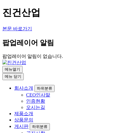
진건산업
본문 바로가기
팝업레이어 알림
팝업레이어 알림이 없습니다.
메뉴열기
메뉴
닫기
회사소개
하위분류
CEO인사말
인증현황
오시는길
제품소개
상품문의
게시판
하위분류