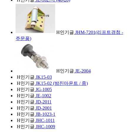
H
인기글
JHM-7201(리프트경첩 -
주문품)
H
인기글
JE-2004
H
인기글
JK15-03
H
인기글
JK15-02 (방진마운트 / 중)
H
인기글
JG-1005
H
인기글
JE-1002
H
인기글
JD-2011
H
인기글
JD-2001
H
인기글
JB-1023-1
H
인기글
JHC-1011
H
인기글
JHC-1009